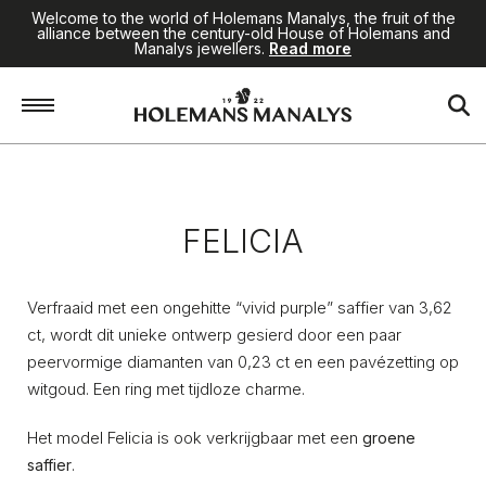
Welcome to the world of Holemans Manalys, the fruit of the
alliance between the century-old House of Holemans and
Manalys jewellers.
Read more
Home
/
Jewellery
/
Felicia
FELICIA
Verfraaid met een ongehitte “vivid purple” saffier van 3,62
ct, wordt dit unieke ontwerp gesierd door een paar
peervormige diamanten van 0,23 ct en een pavézetting op
witgoud. Een ring met tijdloze charme.
Het model Felicia is ook verkrijgbaar met een
groene
.
saffier