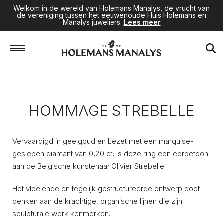
Welkom in de wereld van Holemans Manalys, de vrucht van
de vereniging tussen het eeuwenoude Huis Holemans en
Manalys juweliers.
Lees meer
Home
/
Juwelen
/
Hommage Strebelle
HOMMAGE STREBELLE
Vervaardigd in geelgoud en bezet met een marquise-
geslepen diamant van 0,20 ct, is deze ring een eerbetoon
aan de Belgische kunstenaar Olivier Strebelle.
Het vloeiende en tegelijk gestructureerde ontwerp doet
denken aan de krachtige, organische lijnen die zijn
sculpturale werk kenmerken.