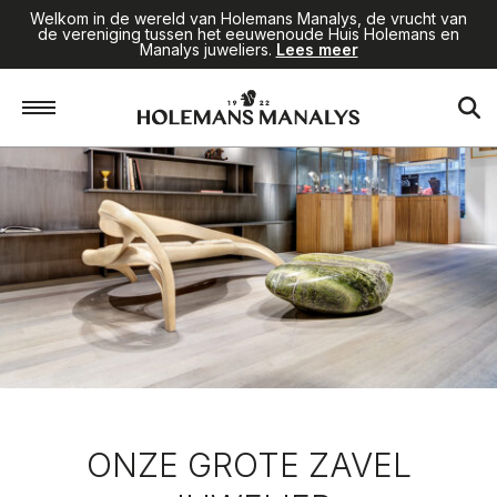
Welkom in de wereld van Holemans Manalys, de vrucht van
de vereniging tussen het eeuwenoude Huis Holemans en
Manalys juweliers.
Lees meer
ONZE GROTE ZAVEL