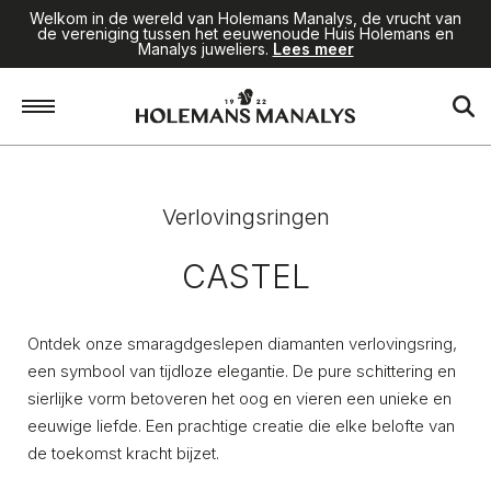
Welkom in de wereld van Holemans Manalys, de vrucht van
de vereniging tussen het eeuwenoude Huis Holemans en
Manalys juweliers.
Lees meer
Home
/
Juwelen
/
Verlovingsringen
/
Castel
Verlovingsringen
CASTEL
Ontdek onze smaragdgeslepen diamanten verlovingsring,
een symbool van tijdloze elegantie. De pure schittering en
sierlijke vorm betoveren het oog en vieren een unieke en
eeuwige liefde. Een prachtige creatie die elke belofte van
de toekomst kracht bijzet.