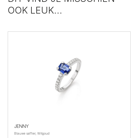
OOK LEUK...
JENNY
Blauwe saffier, Witgoud