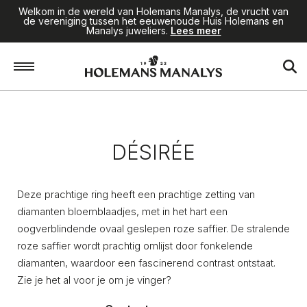
Welkom in de wereld van Holemans Manalys, de vrucht van
de vereniging tussen het eeuwenoude Huis Holemans en
Manalys juweliers.
Lees meer
Home
/
Juwelen
/
Désirée
DÉSIRÉE
Deze prachtige ring heeft een prachtige zetting van
diamanten bloemblaadjes, met in het hart een
oogverblindende ovaal geslepen roze saffier. De stralende
roze saffier wordt prachtig omlijst door fonkelende
diamanten, waardoor een fascinerend contrast ontstaat.
Zie je het al voor je om je vinger?