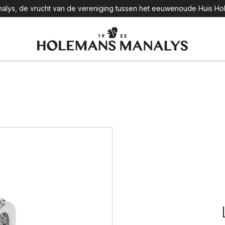
lys, de vrucht van de vereniging tussen het eeuwenoude Huis Hol