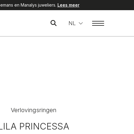
emans en Manalys juweliers.
Lees meer
NL
Verlovingsringen
LILA PRINCESSA