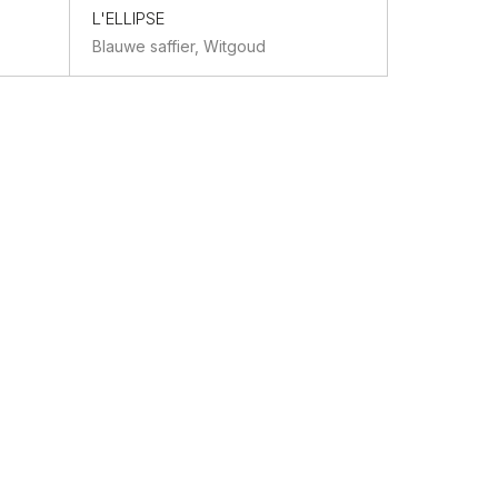
L'ELLIPSE
L'AUDACIE
Blauwe saffier, Witgoud
Andere, Wi