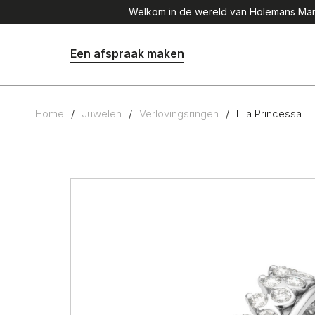
Welkom in de wereld van Holemans Mana
Een afspraak maken
Home
/
Juwelen
/
Verlovingsringen
/
Lila Princessa