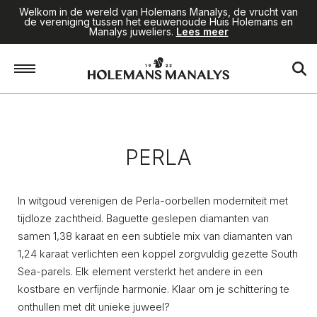
Welkom in de wereld van Holemans Manalys, de vrucht van
de vereniging tussen het eeuwenoude Huis Holemans en
Manalys juweliers.
Lees meer
Home
/
Juwelen
/
Perla
PERLA
In witgoud verenigen de
Perla
-oorbellen moderniteit met
tijdloze zachtheid. Baguette geslepen diamanten van
samen 1,38 karaat en een subtiele mix van diamanten van
1,24 karaat verlichten een koppel zorgvuldig gezette South
Sea-parels. Elk element versterkt het andere in een
kostbare en verfijnde harmonie. Klaar om je schittering te
onthullen met dit unieke juweel?