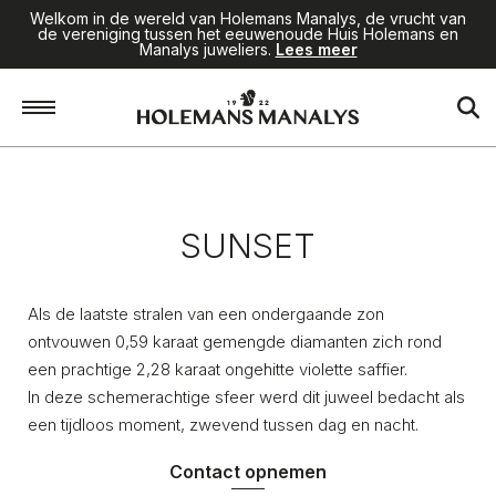
Welkom in de wereld van Holemans Manalys, de vrucht van
de vereniging tussen het eeuwenoude Huis Holemans en
Manalys juweliers.
Lees meer
Home
/
Juwelen
/
Sunset
SUNSET
Als de laatste stralen van een ondergaande zon
ontvouwen 0,59 karaat gemengde diamanten zich rond
een prachtige 2,28 karaat ongehitte violette saffier.
In deze schemerachtige sfeer werd dit juweel bedacht als
een tijdloos moment, zwevend tussen dag en nacht.
Contact opnemen