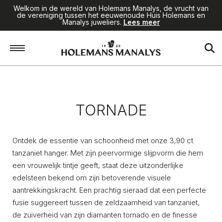
Welkom in de wereld van Holemans Manalys, de vrucht van
de vereniging tussen het eeuwenoude Huis Holemans en
Manalys juweliers.
Lees meer
Home
/
Juwelen
/
Tornade
TORNADE
Ontdek de essentie van schoonheid met onze 3,90 ct
tanzaniet hanger. Met zijn peervormige slijpvorm die hem
een vrouwelijk tintje geeft, staat deze uitzonderlijke
edelsteen bekend om zijn betoverende visuele
aantrekkingskracht. Een prachtig sieraad dat een perfecte
fusie suggereert tussen de zeldzaamheid van tanzaniet,
de zuiverheid van zijn diamanten tornado en de finesse