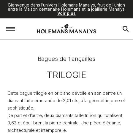
Bienvenue dans l’univers Holemans Manalys, fruit de l’union
entre la Maison centenaire Holemans et la joaillerie Manalys.
Voir plus
Accueil
/
Joaillerie
/
Bagues de fiançailles
/
Trilogie
Bagues de fiançailles
TRILOGIE
Cette bague trilogie en or blanc dévoile en son centre un
diamant taille émeraude de 2,01 cts, à la géométrie pure et
sophistiquée.
De part et d’autre, deux diamants taille trillion qui totalisent
0,62 ct équilibrent la pierre centrale. Une pièce élégante,
architecturale et intemporelle.