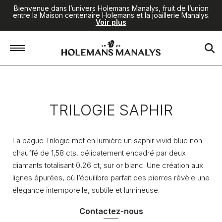
Bienvenue dans l’univers Holemans Manalys, fruit de l’union
entre la Maison centenaire Holemans et la joaillerie Manalys.
Voir plus
Accueil
/
Joaillerie
/
Trilogie saphir
TRILOGIE SAPHIR
La bague Trilogie met en lumière un saphir vivid blue non
chauffé de 1,58 cts, délicatement encadré par deux
diamants totalisant 0,26 ct, sur or blanc. Une création aux
lignes épurées, où l’équilibre parfait des pierres révèle une
élégance intemporelle, subtile et lumineuse.
Contactez-nous