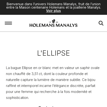
Bienvenue dans l’univers Holemans Manalys, fruit de l’union
entre la Maison centenaire Holemans et la joaillerie Manalys.
Voir plus
Accueil
/
Joaillerie
/
L'Ellipse
L'ELLIPSE
La bague Ellipse en or blanc met en valeur un saphir ovale
non chauffé de 3,51 ct, dont la couleur profonde et
naturelle capture la lumière de manière subtile. Ce bijou
raffiné et intemporel incarne l’élégance discrète, parfait
pour une femme qui recherche à la fois modernité et
sophistication.