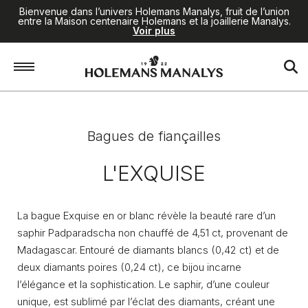
Bienvenue dans l’univers Holemans Manalys, fruit de l’union
entre la Maison centenaire Holemans et la joaillerie Manalys.
Voir plus
Accueil
/
Joaillerie
/
Bagues de fiançailles
/
L'Exquise
Bagues de fiançailles
L'EXQUISE
La bague Exquise en or blanc révèle la beauté rare d’un
saphir Padparadscha non chauffé de 4,51 ct, provenant de
Madagascar. Entouré de diamants blancs (0,42 ct) et de
deux diamants poires (0,24 ct), ce bijou incarne
l’élégance et la sophistication. Le saphir, d’une couleur
unique, est sublimé par l’éclat des diamants, créant une