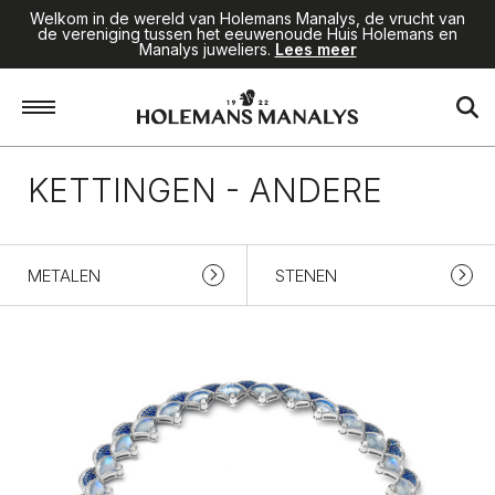
Welkom in de wereld van Holemans Manalys, de vrucht van
de vereniging tussen het eeuwenoude Huis Holemans en
Manalys juweliers.
Lees meer
Home
/
Fijne Juwelen
/
Kettingen
/
Andere
KETTINGEN - ANDERE
METALEN
STENEN