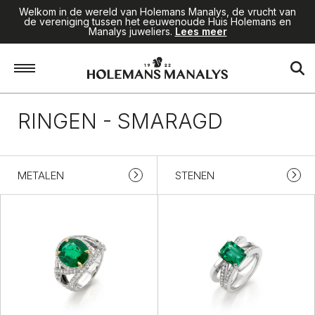
Welkom in de wereld van Holemans Manalys, de vrucht van
de vereniging tussen het eeuwenoude Huis Holemans en
Manalys juweliers.
Lees meer
Home
/
Juwelen
/
Ringen
/
Smaragd
RINGEN - SMARAGD
METALEN
STENEN