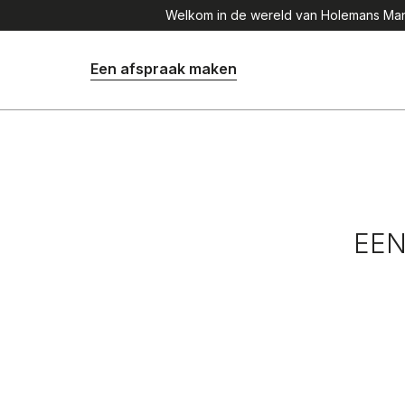
Welkom in de wereld van Holemans Mana
Een afspraak maken
EEN