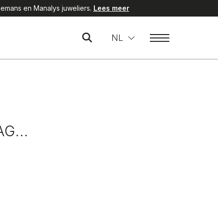
emans en Manalys juweliers.
Lees meer
NL
DAG…