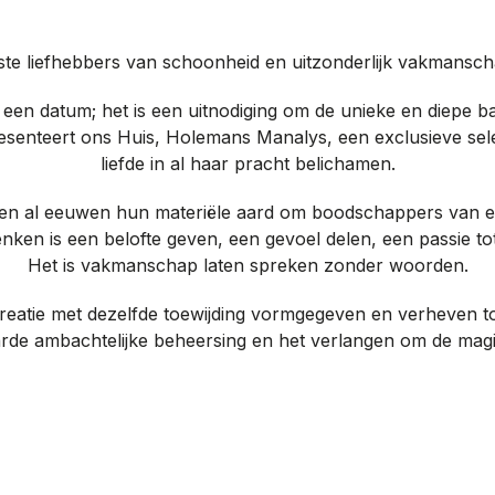
ste liefhebbers van schoonheid en uitzonderlijk vakmansch
een datum; het is een uitnodiging om de unieke en diepe b
esenteert ons Huis, Holemans Manalys, een exclusieve selec
liefde in al haar pracht belichamen.
gen al eeuwen hun materiële aard om boodschappers van e
nken is een belofte geven, een gevoel delen, een passie to
Het is vakmanschap laten spreken zonder woorden.
creatie met dezelfde toewijding vormgegeven en verheven to
rde ambachtelijke beheersing en het verlangen om de mag