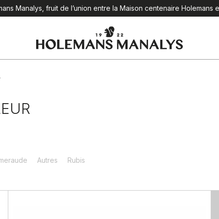
ns Manalys, fruit de l’union entre la Maison centenaire Holemans et 
r
LEUR
meraude
Autres
Rubis