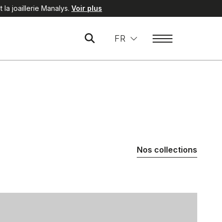
la joaillerie Manalys.
Voir plus
FR
Nos collections