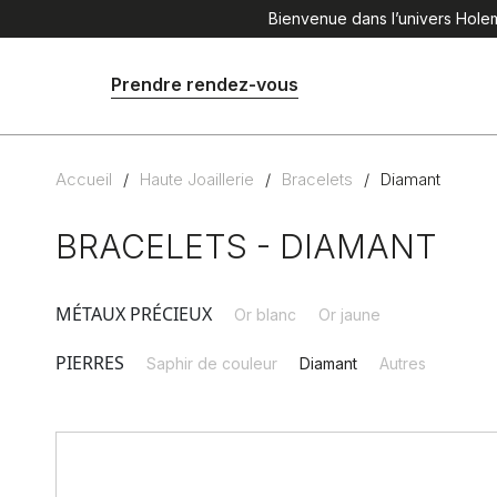
Bienvenue dans l’univers Holema
Prendre rendez-vous
Accueil
/
Haute Joaillerie
/
Bracelets
/
Diamant
BRACELETS - DIAMANT
MÉTAUX PRÉCIEUX
Or blanc
Or jaune
PIERRES
Saphir de couleur
Diamant
Autres