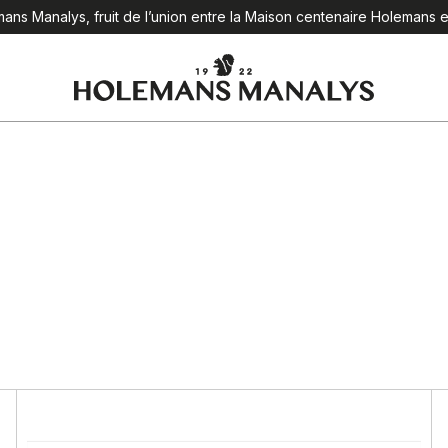
ns Manalys, fruit de l’union entre la Maison centenaire Holemans et 