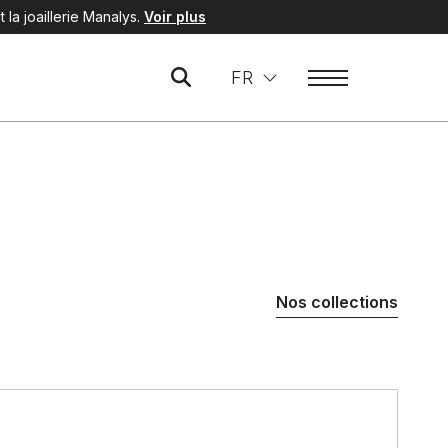
la joaillerie Manalys.
Voir plus
FR
Nos collections