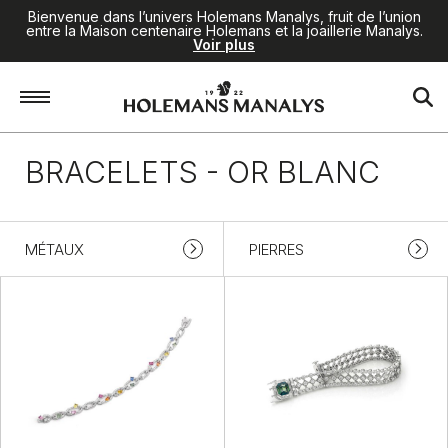
Bienvenue dans l’univers Holemans Manalys, fruit de l’union
entre la Maison centenaire Holemans et la joaillerie Manalys.
Voir plus
Accueil
/
Joaillerie
/
Bracelets
/
Or blanc
BRACELETS - OR BLANC
MÉTAUX
PIERRES