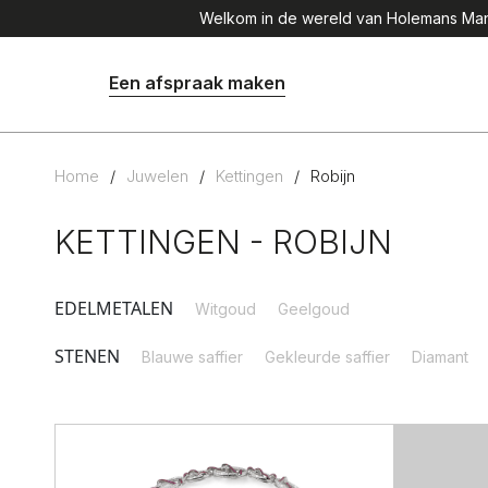
Welkom in de wereld van Holemans Mana
Een afspraak maken
Home
/
Juwelen
/
Kettingen
/
Robijn
KETTINGEN - ROBIJN
EDELMETALEN
Witgoud
Geelgoud
STENEN
Blauwe saffier
Gekleurde saffier
Diamant