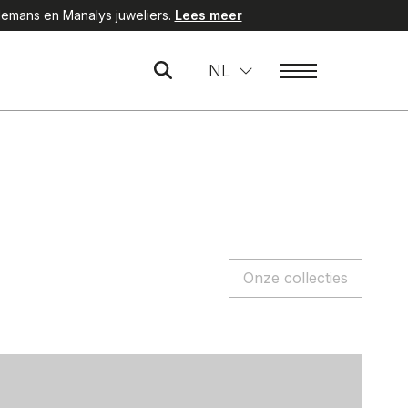
emans en Manalys juweliers.
Lees meer
NL
Onze collecties