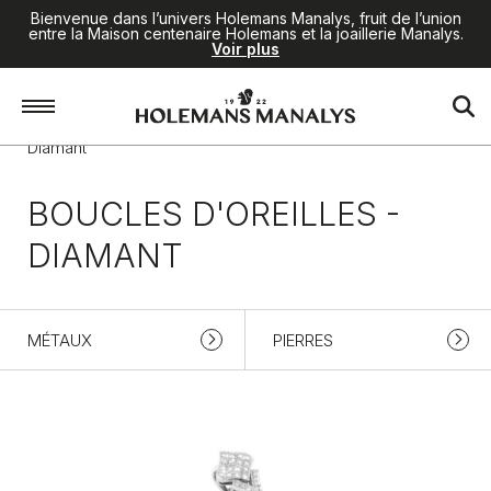
Bienvenue dans l’univers Holemans Manalys, fruit de l’union
entre la Maison centenaire Holemans et la joaillerie Manalys.
Voir plus
Accueil
/
Haute Joaillerie
/
Boucles d'oreilles
/
Diamant
BOUCLES D'OREILLES -
DIAMANT
MÉTAUX
PIERRES