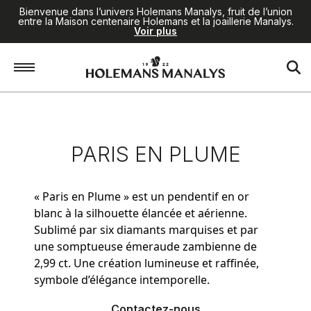
Bienvenue dans l’univers Holemans Manalys, fruit de l’union
entre la Maison centenaire Holemans et la joaillerie Manalys.
Voir plus
Accueil
/
Joaillerie
/
Paris en Plume
PARIS EN PLUME
« Paris en Plume » est un pendentif en or
blanc à la silhouette élancée et aérienne.
Sublimé par six diamants marquises et par
une somptueuse émeraude zambienne de
2,99 ct. Une création lumineuse et raffinée,
symbole d’élégance intemporelle.
Contactez-nous